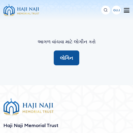
GUJ
આગળ વાંચવા માટે લોગીન કરો
લોગિન
Haji Naji Memorial Trust