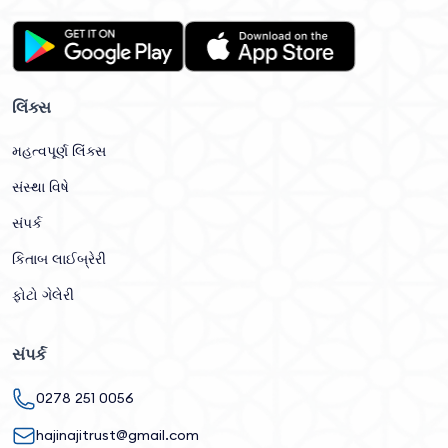
લિંક્સ
મહત્વપૂર્ણ લિંક્સ
સંસ્થા વિષે
સંપર્ક
કિતાબ લાઈબ્રેરી
ફોટો ગેલેરી
સંપર્ક
0278 251 0056
hajinajitrust@gmail.com