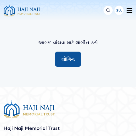
GUJ
આગળ વાંચવા માટે લોગીન કરો
લોગિન
Haji Naji Memorial Trust