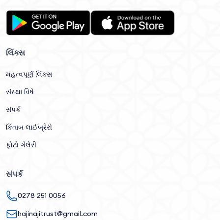
લિંક્સ
મહત્વપૂર્ણ લિંક્સ
સંસ્થા વિષે
સંપર્ક
કિતાબ લાઈબ્રેરી
ફોટો ગેલેરી
સંપર્ક
0278 251 0056
hajinajitrust@gmail.com