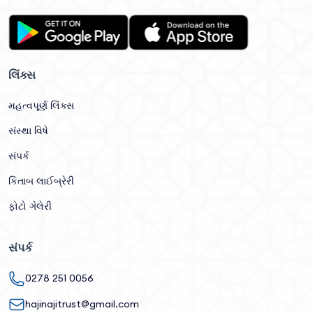
લિંક્સ
મહત્વપૂર્ણ લિંક્સ
સંસ્થા વિષે
સંપર્ક
કિતાબ લાઈબ્રેરી
ફોટો ગેલેરી
સંપર્ક
0278 251 0056
hajinajitrust@gmail.com