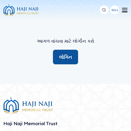
GUJ
આગળ વાંચવા માટે લોગીન કરો
લોગિન
Haji Naji Memorial Trust