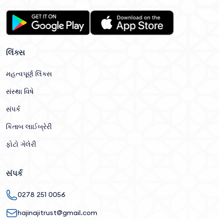
લિંક્સ
મહત્વપૂર્ણ લિંક્સ
સંસ્થા વિષે
સંપર્ક
કિતાબ લાઈબ્રેરી
ફોટો ગેલેરી
સંપર્ક
0278 251 0056
hajinajitrust@gmail.com