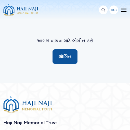
GUJ
આગળ વાંચવા માટે લોગીન કરો
લોગિન
Haji Naji Memorial Trust