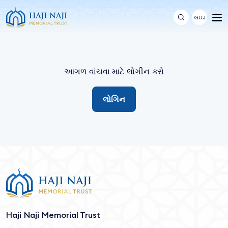
GUJ
આગળ વાંચવા માટે લોગીન કરો
લોગિન
Haji Naji Memorial Trust