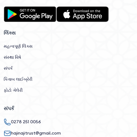
લિંક્સ
મહત્વપૂર્ણ લિંક્સ
સંસ્થા વિષે
સંપર્ક
કિતાબ લાઈબ્રેરી
ફોટો ગેલેરી
સંપર્ક
0278 251 0056
hajinajitrust@gmail.com