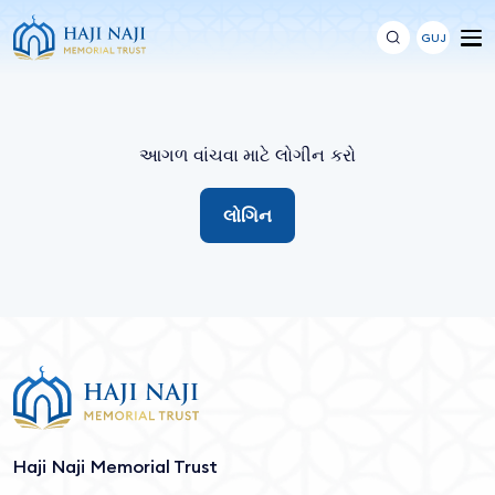
GUJ
આગળ વાંચવા માટે લોગીન કરો
લોગિન
Haji Naji Memorial Trust