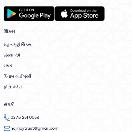
લિંક્સ
મહત્વપૂર્ણ લિંક્સ
સંસ્થા વિષે
સંપર્ક
કિતાબ લાઈબ્રેરી
ફોટો ગેલેરી
સંપર્ક
0278 251 0056
hajinajitrust@gmail.com