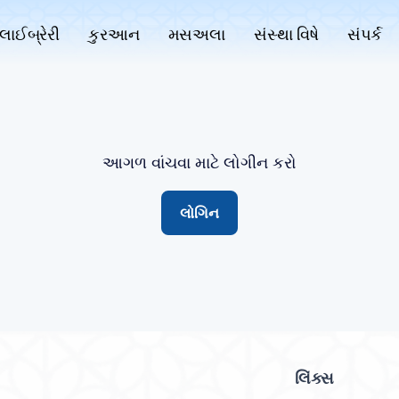
લાઈબ્રેરી
કુરઆન
મસઅલા
સંસ્થા વિષે
સંપર્ક
આગળ વાંચવા માટે લોગીન કરો
લોગિન
લિંક્સ