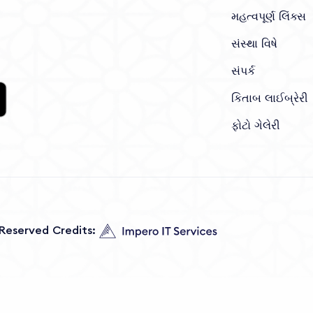
મહત્વપૂર્ણ લિંક્સ
સંસ્થા વિષે
સંપર્ક
કિતાબ લાઈબ્રેરી
ફોટો ગેલેરી
s Reserved Credits: