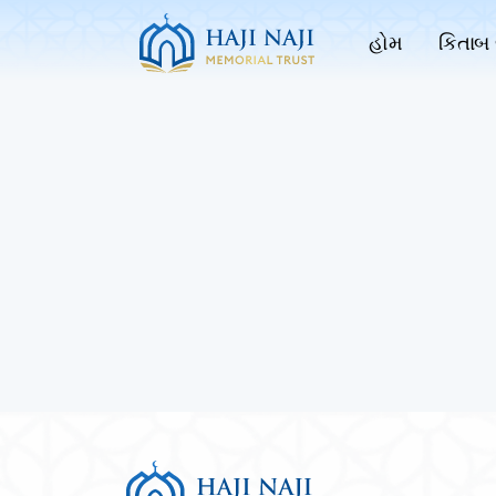
હોમ
કિતાબ 