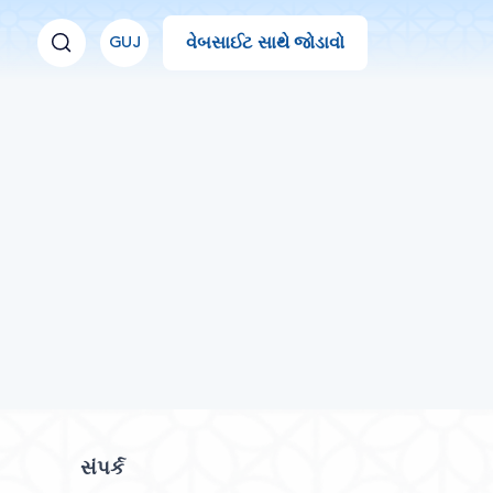
વેબસાઈટ સાથે જોડાવો
GUJ
સંપર્ક