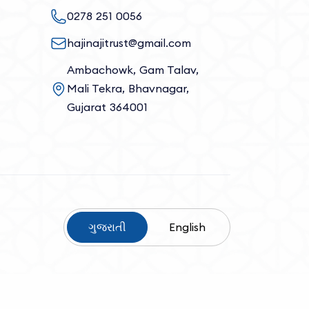
0278 251 0056
hajinajitrust@gmail.com
Ambachowk, Gam Talav,
Mali Tekra, Bhavnagar,
Gujarat 364001
ગુજરાતી
English