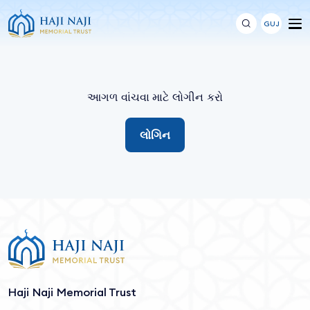
GUJ
આગળ વાંચવા માટે લોગીન કરો
લોગિન
Haji Naji Memorial Trust