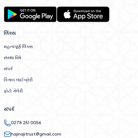
લિંક્સ
મહત્વપૂર્ણ લિંક્સ
સંસ્થા વિષે
સંપર્ક
કિતાબ લાઈબ્રેરી
ફોટો ગેલેરી
સંપર્ક
0278 251 0056
hajinajitrust@gmail.com