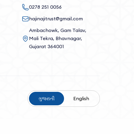
0278 251 0056
hajinajitrust@gmail.com
Ambachowk, Gam Talav,
Mali Tekra, Bhavnagar,
Gujarat 364001
ગુજરાતી
English