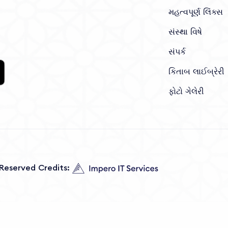
મહત્વપૂર્ણ લિંક્સ
સંસ્થા વિષે
સંપર્ક
કિતાબ લાઈબ્રેરી
ફોટો ગેલેરી
s Reserved Credits: