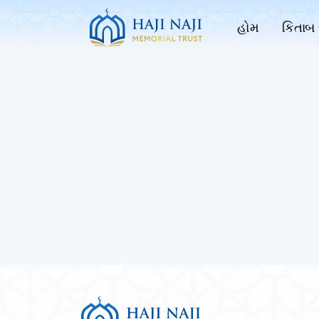
હોમ
કિતાબ 