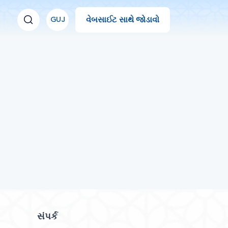
વેબસાઈટ સાથે જોડાવો
GUJ
સંપર્ક