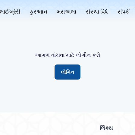
લાઈબ્રેરી
કુરઆન
મસઅલા
સંસ્થા વિષે
સંપર્ક
આગળ વાંચવા માટે લોગીન કરો
લોગિન
લિંક્સ