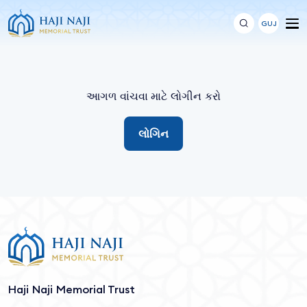
GUJ
આગળ વાંચવા માટે લોગીન કરો
લોગિન
Haji Naji Memorial Trust