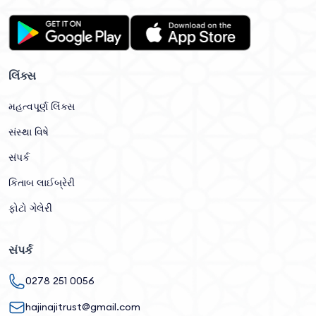
લિંક્સ
મહત્વપૂર્ણ લિંક્સ
સંસ્થા વિષે
સંપર્ક
કિતાબ લાઈબ્રેરી
ફોટો ગેલેરી
સંપર્ક
0278 251 0056
hajinajitrust@gmail.com