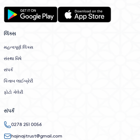
લિંક્સ
મહત્વપૂર્ણ લિંક્સ
સંસ્થા વિષે
સંપર્ક
કિતાબ લાઈબ્રેરી
ફોટો ગેલેરી
સંપર્ક
0278 251 0056
hajinajitrust@gmail.com