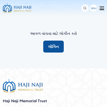
GUJ
આગળ વાંચવા માટે લોગીન કરો
લોગિન
Haji Naji Memorial Trust