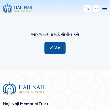
GUJ
આગળ વાંચવા માટે લોગીન કરો
લોગિન
Haji Naji Memorial Trust