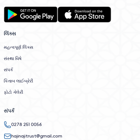
લિંક્સ
મહત્વપૂર્ણ લિંક્સ
સંસ્થા વિષે
સંપર્ક
કિતાબ લાઈબ્રેરી
ફોટો ગેલેરી
સંપર્ક
0278 251 0056
hajinajitrust@gmail.com