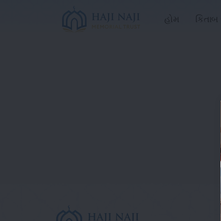
હોમ
કિતાબ 