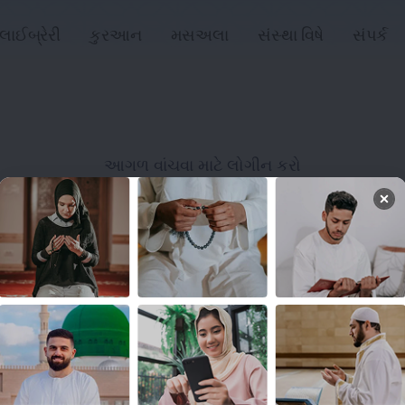
લાઈબ્રેરી
કુરઆન
મસઅલા
સંસ્થા વિષે
સંપર્ક
આગળ વાંચવા માટે લોગીન કરો
લોગિન
લિંક્સ