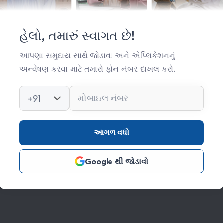
મહત્વપૂર્ણ લિંક્સ
સંસ્થા વિષે
હેલો, તમારું સ્વાગત છે!
સંપર્ક
આપણા સમુદાય સાથે જોડાવા અને એપ્લિકેશનનું
અન્વેષણ કરવા માટે તમારો ફોન નંબર દાખલ કરો.
કિતાબ લાઈબ્રેરી
ફોટો ગેલેરી
+91
આગળ વધો
Google થી જોડાવો
s Reserved Credits: