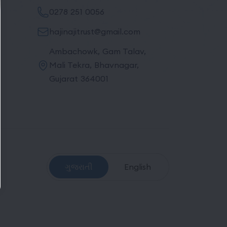
0278 251 0056
hajinajitrust@gmail.com
Ambachowk, Gam Talav,
Mali Tekra, Bhavnagar,
Gujarat 364001
ગુજરાતી
English