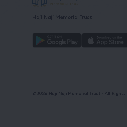
Haji Naji Memorial Trust
©2026 Haji Naji Memorial Trust - All Right