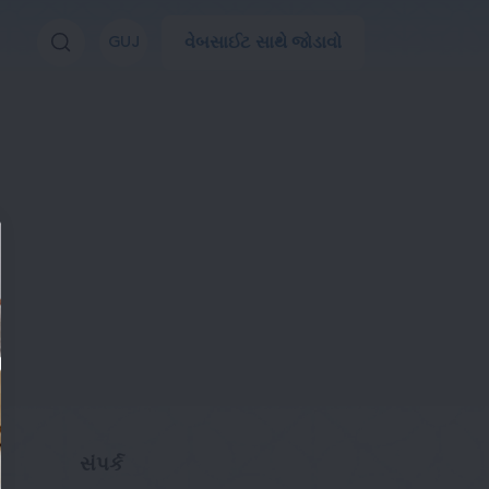
વેબસાઈટ સાથે જોડાવો
GUJ
સંપર્ક