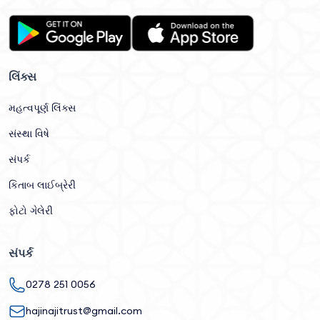
લિંક્સ
મહત્વપૂર્ણ લિંક્સ
સંસ્થા વિષે
સંપર્ક
કિતાબ લાઈબ્રેરી
ફોટો ગેલેરી
સંપર્ક
0278 251 0056
hajinajitrust@gmail.com