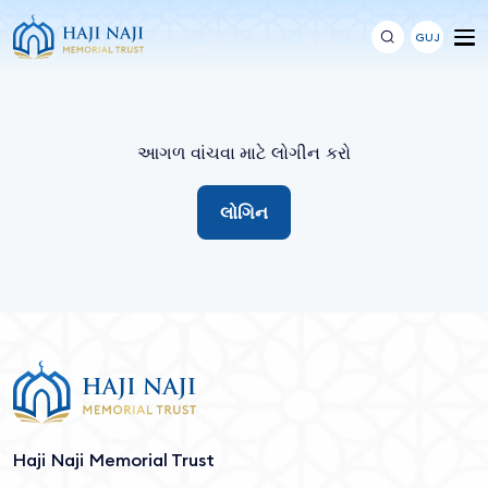
GUJ
આગળ વાંચવા માટે લોગીન કરો
લોગિન
Haji Naji Memorial Trust