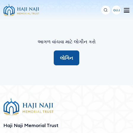
GUJ
આગળ વાંચવા માટે લોગીન કરો
લોગિન
Haji Naji Memorial Trust