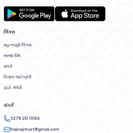
લિંક્સ
મહત્વપૂર્ણ લિંક્સ
સંસ્થા વિષે
સંપર્ક
કિતાબ લાઈબ્રેરી
ફોટો ગેલેરી
સંપર્ક
0278 251 0056
hajinajitrust@gmail.com