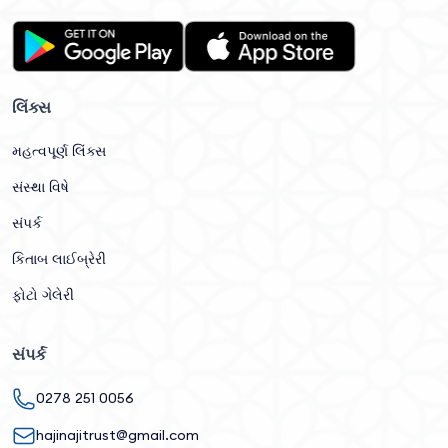
લિંક્સ
મહત્વપૂર્ણ લિંક્સ
સંસ્થા વિષે
સંપર્ક
કિતાબ લાઈબ્રેરી
ફોટો ગેલેરી
સંપર્ક
0278 251 0056
hajinajitrust@gmail.com