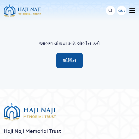
GUJ
આગળ વાંચવા માટે લોગીન કરો
લોગિન
Haji Naji Memorial Trust