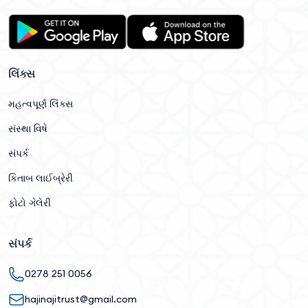
લિંક્સ
મહત્વપૂર્ણ લિંક્સ
સંસ્થા વિષે
સંપર્ક
કિતાબ લાઈબ્રેરી
ફોટો ગેલેરી
સંપર્ક
0278 251 0056
hajinajitrust@gmail.com