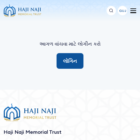
GUJ
આગળ વાંચવા માટે લોગીન કરો
લોગિન
Haji Naji Memorial Trust