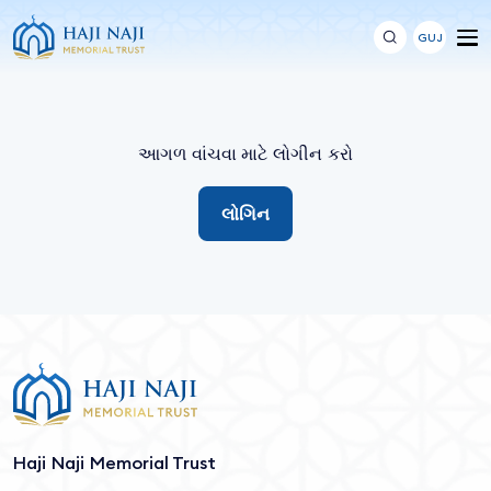
GUJ
આગળ વાંચવા માટે લોગીન કરો
લોગિન
Haji Naji Memorial Trust