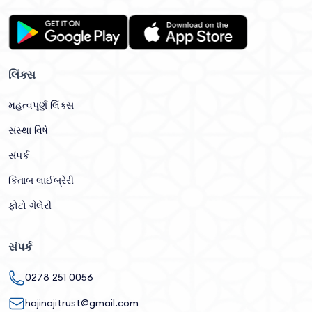
લિંક્સ
મહત્વપૂર્ણ લિંક્સ
સંસ્થા વિષે
સંપર્ક
કિતાબ લાઈબ્રેરી
ફોટો ગેલેરી
સંપર્ક
0278 251 0056
hajinajitrust@gmail.com