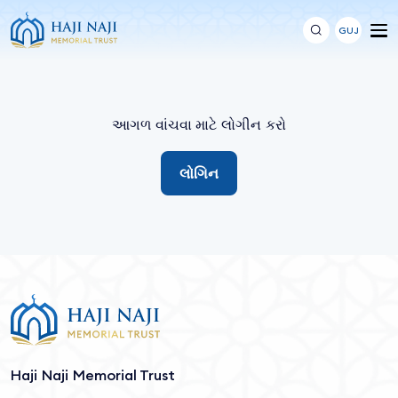
GUJ
આગળ વાંચવા માટે લોગીન કરો
લોગિન
Haji Naji Memorial Trust