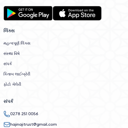
લિંક્સ
મહત્વપૂર્ણ લિંક્સ
સંસ્થા વિષે
સંપર્ક
કિતાબ લાઈબ્રેરી
ફોટો ગેલેરી
સંપર્ક
0278 251 0056
hajinajitrust@gmail.com