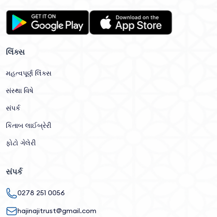
લિંક્સ
મહત્વપૂર્ણ લિંક્સ
સંસ્થા વિષે
સંપર્ક
કિતાબ લાઈબ્રેરી
ફોટો ગેલેરી
સંપર્ક
0278 251 0056
hajinajitrust@gmail.com