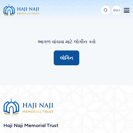
GUJ
આગળ વાંચવા માટે લોગીન કરો
લોગિન
Haji Naji Memorial Trust