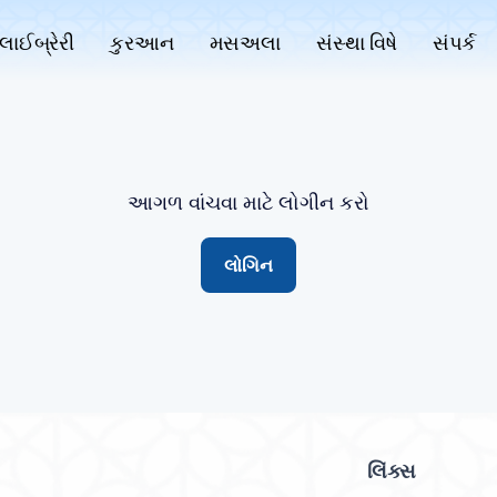
લાઈબ્રેરી
કુરઆન
મસઅલા
સંસ્થા વિષે
સંપર્ક
આગળ વાંચવા માટે લોગીન કરો
લોગિન
લિંક્સ