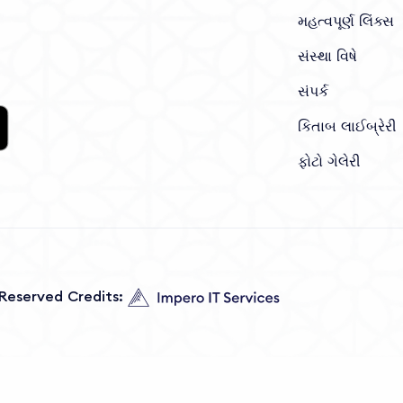
મહત્વપૂર્ણ લિંક્સ
સંસ્થા વિષે
સંપર્ક
કિતાબ લાઈબ્રેરી
ફોટો ગેલેરી
s Reserved Credits: