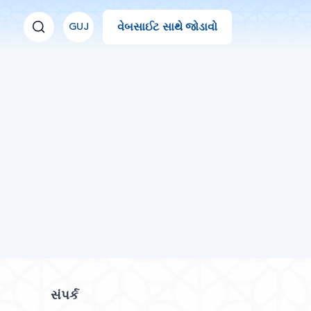
વેબસાઈટ સાથે જોડાવો
GUJ
સંપર્ક