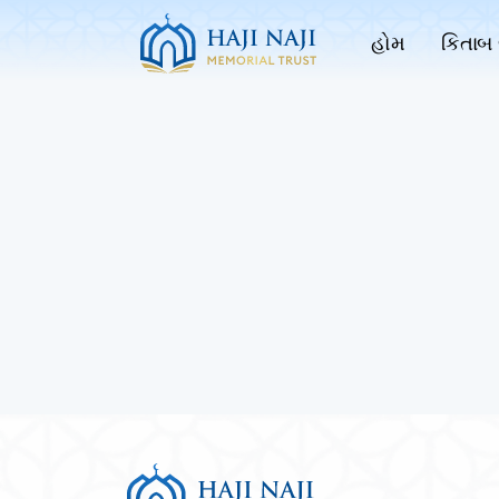
હોમ
કિતાબ 