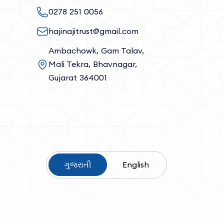
0278 251 0056
hajinajitrust@gmail.com
Ambachowk, Gam Talav,
Mali Tekra, Bhavnagar,
Gujarat 364001
ગુજરાતી
English