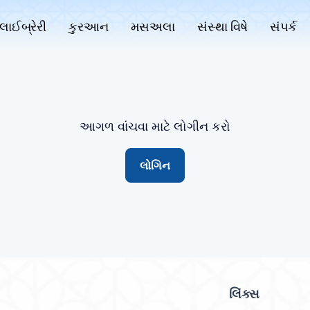
લાઈબ્રેરી
કુરઆન
મસઅલા
સંસ્થા વિષે
સંપર્ક
આગળ વાંચવા માટે લોગીન કરો
લોગિન
લિંક્સ