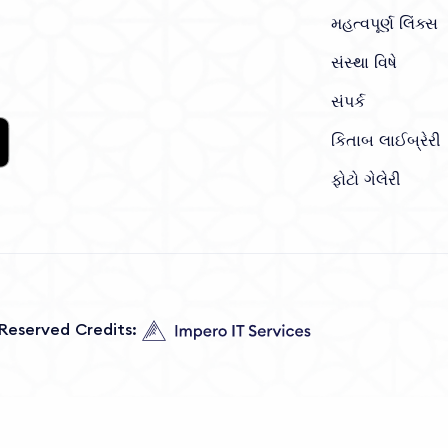
મહત્વપૂર્ણ લિંક્સ
સંસ્થા વિષે
સંપર્ક
કિતાબ લાઈબ્રેરી
ફોટો ગેલેરી
s Reserved Credits: