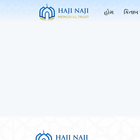
હોમ
કિતાબ 