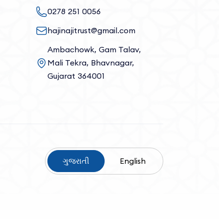
0278 251 0056
hajinajitrust@gmail.com
Ambachowk, Gam Talav,
Mali Tekra, Bhavnagar,
Gujarat 364001
ગુજરાતી
English