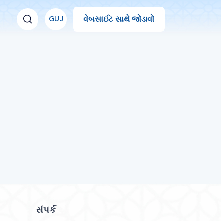
વેબસાઈટ સાથે જોડાવો
GUJ
સંપર્ક