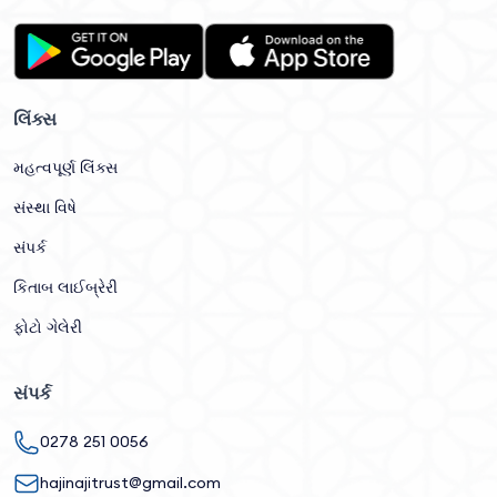
લિંક્સ
મહત્વપૂર્ણ લિંક્સ
સંસ્થા વિષે
સંપર્ક
કિતાબ લાઈબ્રેરી
ફોટો ગેલેરી
સંપર્ક
0278 251 0056
hajinajitrust@gmail.com