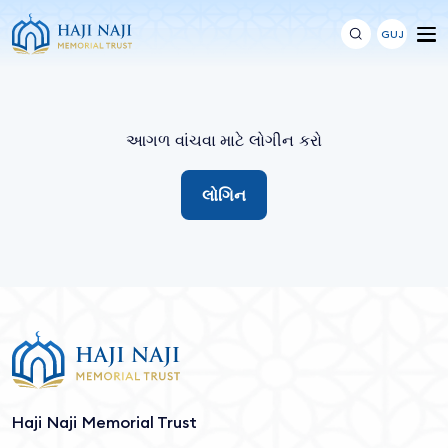
GUJ
આગળ વાંચવા માટે લોગીન કરો
લોગિન
Haji Naji Memorial Trust