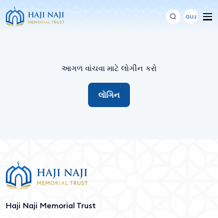
GUJ
આગળ વાંચવા માટે લોગીન કરો
લોગિન
Haji Naji Memorial Trust