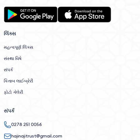
લિંક્સ
મહત્વપૂર્ણ લિંક્સ
સંસ્થા વિષે
સંપર્ક
કિતાબ લાઈબ્રેરી
ફોટો ગેલેરી
સંપર્ક
0278 251 0056
hajinajitrust@gmail.com