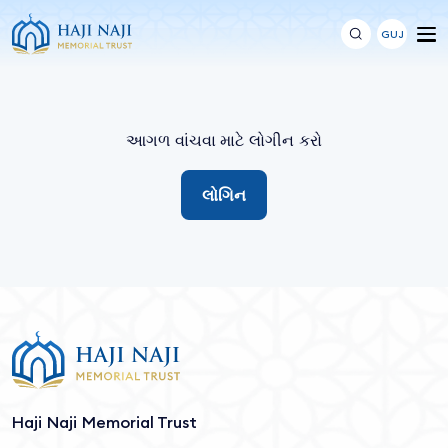
GUJ
આગળ વાંચવા માટે લોગીન કરો
લોગિન
Haji Naji Memorial Trust