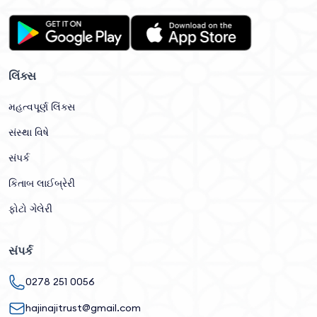
લિંક્સ
મહત્વપૂર્ણ લિંક્સ
સંસ્થા વિષે
સંપર્ક
કિતાબ લાઈબ્રેરી
ફોટો ગેલેરી
સંપર્ક
0278 251 0056
hajinajitrust@gmail.com