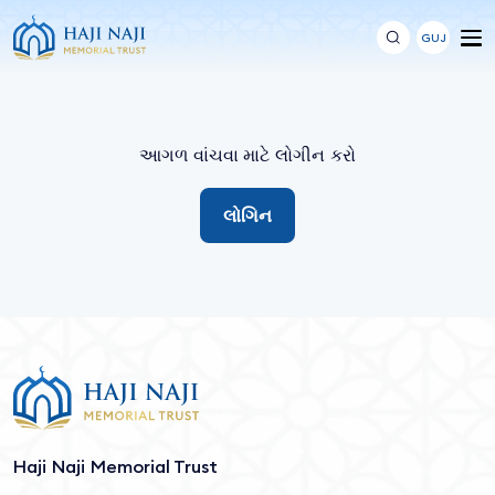
GUJ
આગળ વાંચવા માટે લોગીન કરો
લોગિન
Haji Naji Memorial Trust