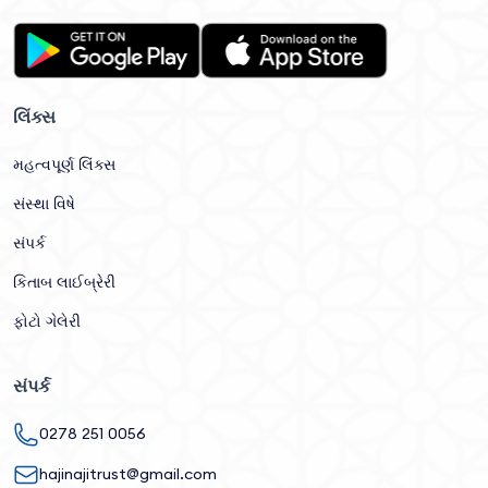
લિંક્સ
મહત્વપૂર્ણ લિંક્સ
સંસ્થા વિષે
સંપર્ક
કિતાબ લાઈબ્રેરી
ફોટો ગેલેરી
સંપર્ક
0278 251 0056
hajinajitrust@gmail.com