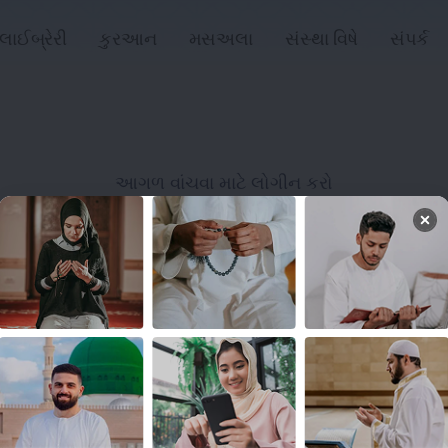
લાઈબ્રેરી
કુરઆન
મસઅલા
સંસ્થા વિષે
સંપર્ક
આગળ વાંચવા માટે લોગીન કરો
લોગિન
લિંક્સ