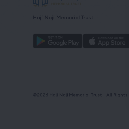
Haji Naji Memorial Trust
©2026 Haji Naji Memorial Trust - All Right