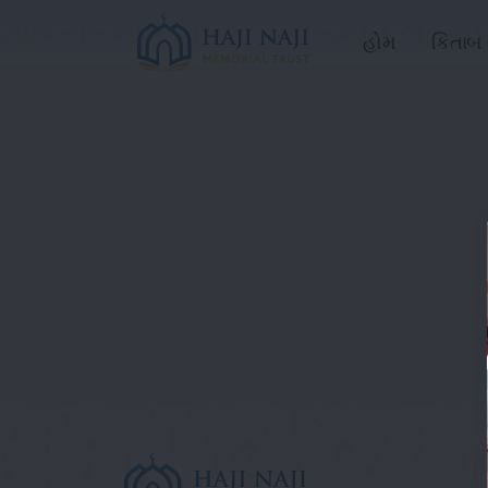
હોમ
કિતાબ 