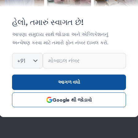
મહત્વપૂર્ણ લિંક્સ
સંસ્થા વિષે
હેલો, તમારું સ્વાગત છે!
સંપર્ક
આપણા સમુદાય સાથે જોડાવા અને એપ્લિકેશનનું
અન્વેષણ કરવા માટે તમારો ફોન નંબર દાખલ કરો.
કિતાબ લાઈબ્રેરી
ફોટો ગેલેરી
+91
આગળ વધો
Google થી જોડાવો
s Reserved Credits: