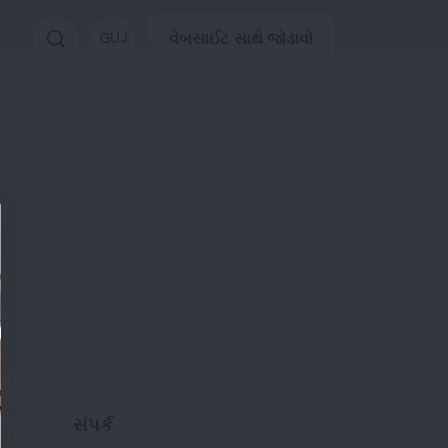
વેબસાઈટ સાથે જોડાવો
GUJ
સંપર્ક