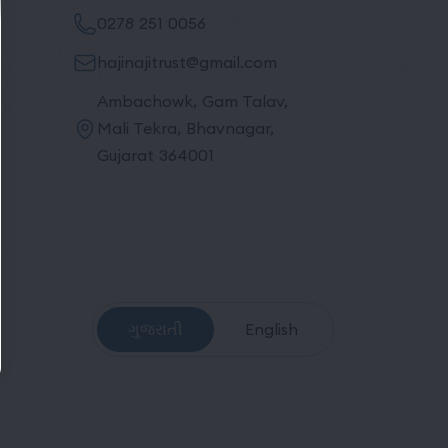
0278 251 0056
hajinajitrust@gmail.com
Ambachowk, Gam Talav,
Mali Tekra, Bhavnagar,
Gujarat 364001
ગુજરાતી
English