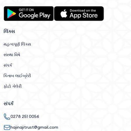
લિંક્સ
મહત્વપૂર્ણ લિંક્સ
સંસ્થા વિષે
સંપર્ક
કિતાબ લાઈબ્રેરી
ફોટો ગેલેરી
સંપર્ક
0278 251 0056
hajinajitrust@gmail.com