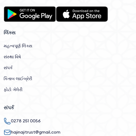
લિંક્સ
મહત્વપૂર્ણ લિંક્સ
સંસ્થા વિષે
સંપર્ક
કિતાબ લાઈબ્રેરી
ફોટો ગેલેરી
સંપર્ક
0278 251 0056
hajinajitrust@gmail.com