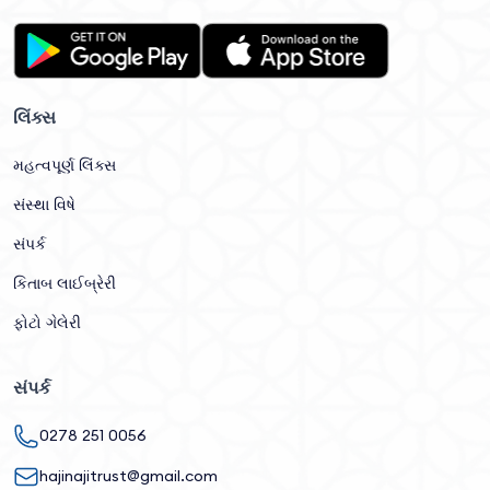
લિંક્સ
મહત્વપૂર્ણ લિંક્સ
સંસ્થા વિષે
સંપર્ક
કિતાબ લાઈબ્રેરી
ફોટો ગેલેરી
સંપર્ક
0278 251 0056
hajinajitrust@gmail.com