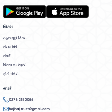
લિંક્સ
મહત્વપૂર્ણ લિંક્સ
સંસ્થા વિષે
સંપર્ક
કિતાબ લાઈબ્રેરી
ફોટો ગેલેરી
સંપર્ક
0278 251 0056
hajinajitrust@gmail.com