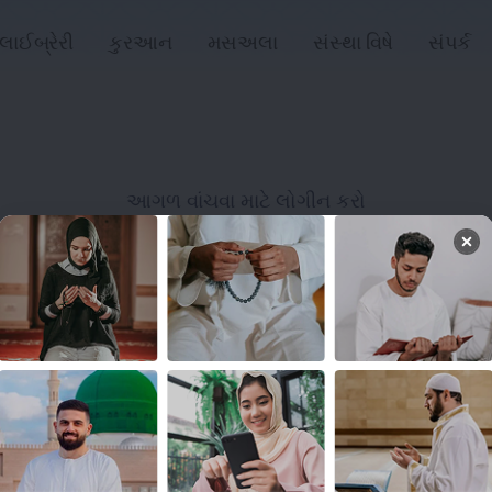
લાઈબ્રેરી
કુરઆન
મસઅલા
સંસ્થા વિષે
સંપર્ક
આગળ વાંચવા માટે લોગીન કરો
લોગિન
લિંક્સ