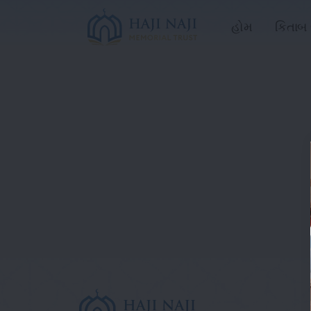
હોમ
કિતાબ 