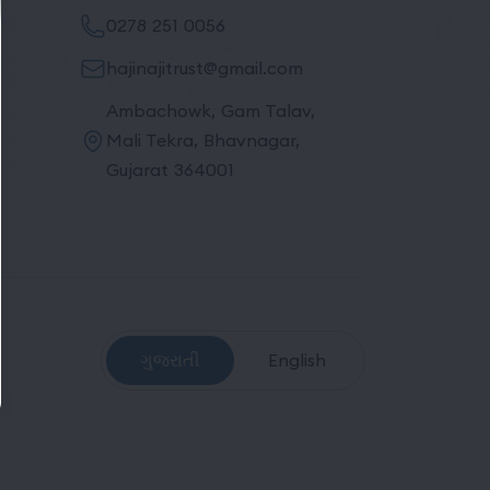
0278 251 0056
hajinajitrust@gmail.com
Ambachowk, Gam Talav,
Mali Tekra, Bhavnagar,
Gujarat 364001
ગુજરાતી
English