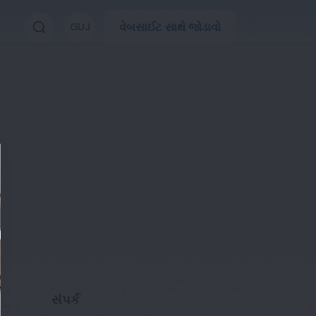
વેબસાઈટ સાથે જોડાવો
GUJ
સંપર્ક