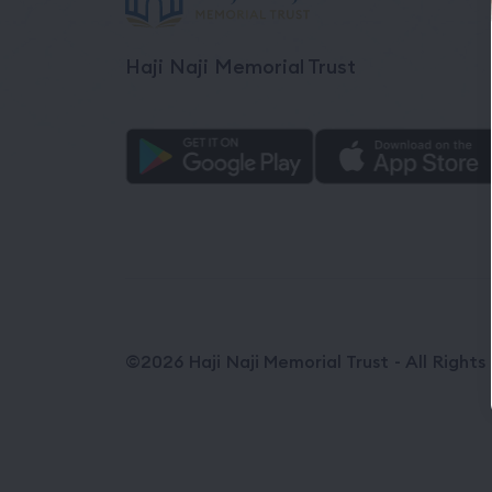
Haji Naji Memorial Trust
©2026 Haji Naji Memorial Trust - All Right