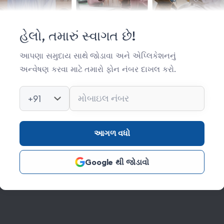
મહત્વપૂર્ણ લિંક્સ
સંસ્થા વિષે
હેલો, તમારું સ્વાગત છે!
સંપર્ક
આપણા સમુદાય સાથે જોડાવા અને એપ્લિકેશનનું
અન્વેષણ કરવા માટે તમારો ફોન નંબર દાખલ કરો.
કિતાબ લાઈબ્રેરી
ફોટો ગેલેરી
+91
આગળ વધો
Google થી જોડાવો
s Reserved Credits: