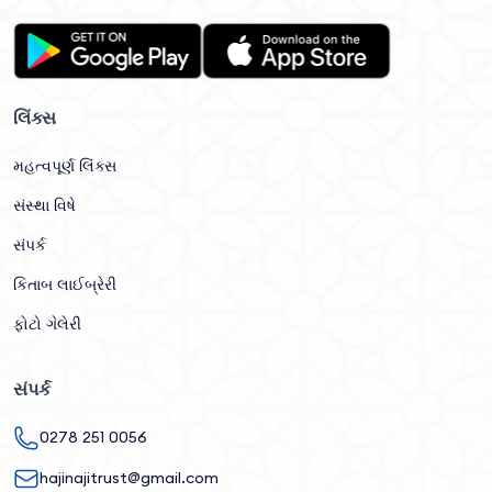
લિંક્સ
મહત્વપૂર્ણ લિંક્સ
સંસ્થા વિષે
સંપર્ક
કિતાબ લાઈબ્રેરી
ફોટો ગેલેરી
સંપર્ક
0278 251 0056
hajinajitrust@gmail.com