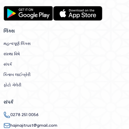
લિંક્સ
મહત્વપૂર્ણ લિંક્સ
સંસ્થા વિષે
સંપર્ક
કિતાબ લાઈબ્રેરી
ફોટો ગેલેરી
સંપર્ક
0278 251 0056
hajinajitrust@gmail.com