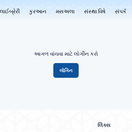
લાઈબ્રેરી
કુરઆન
મસઅલા
સંસ્થા વિષે
સંપર્ક
આગળ વાંચવા માટે લોગીન કરો
લોગિન
લિંક્સ