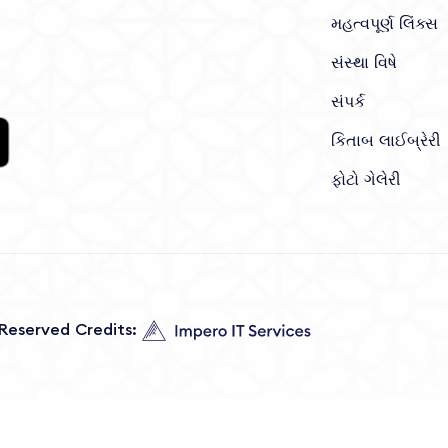
મહત્વપૂર્ણ લિંક્સ
સંસ્થા વિષે
સંપર્ક
કિતાબ લાઈબ્રેરી
ફોટો ગેલેરી
s Reserved Credits: