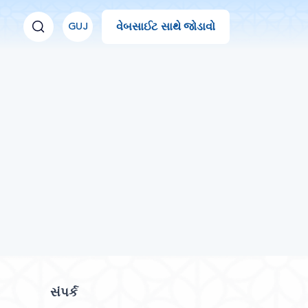
વેબસાઈટ સાથે જોડાવો
GUJ
સંપર્ક