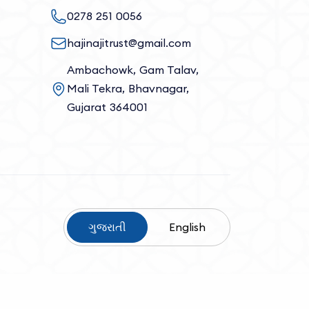
0278 251 0056
hajinajitrust@gmail.com
Ambachowk, Gam Talav,
Mali Tekra, Bhavnagar,
Gujarat 364001
ગુજરાતી
English