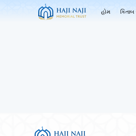
હોમ
કિતાબ 