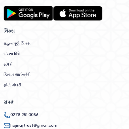
લિંક્સ
મહત્વપૂર્ણ લિંક્સ
સંસ્થા વિષે
સંપર્ક
કિતાબ લાઈબ્રેરી
ફોટો ગેલેરી
સંપર્ક
0278 251 0056
hajinajitrust@gmail.com