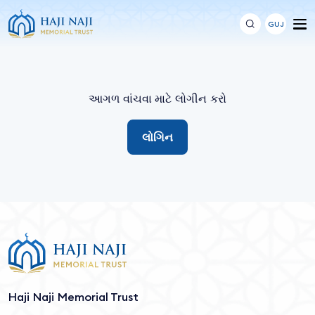
GUJ
આગળ વાંચવા માટે લોગીન કરો
લોગિન
Haji Naji Memorial Trust