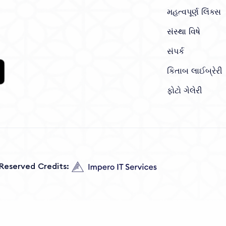
મહત્વપૂર્ણ લિંક્સ
સંસ્થા વિષે
સંપર્ક
કિતાબ લાઈબ્રેરી
ફોટો ગેલેરી
s Reserved Credits: