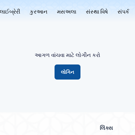
લાઈબ્રેરી
કુરઆન
મસઅલા
સંસ્થા વિષે
સંપર્ક
આગળ વાંચવા માટે લોગીન કરો
લોગિન
લિંક્સ