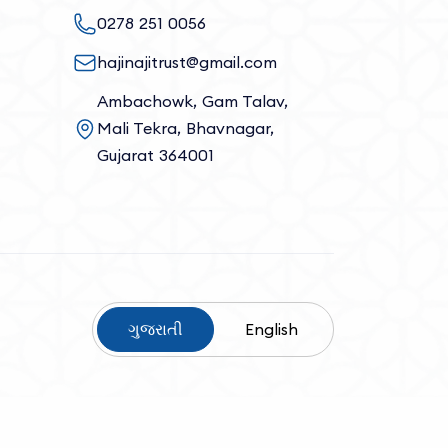
0278 251 0056
hajinajitrust@gmail.com
Ambachowk, Gam Talav,
Mali Tekra, Bhavnagar,
Gujarat 364001
ગુજરાતી
English