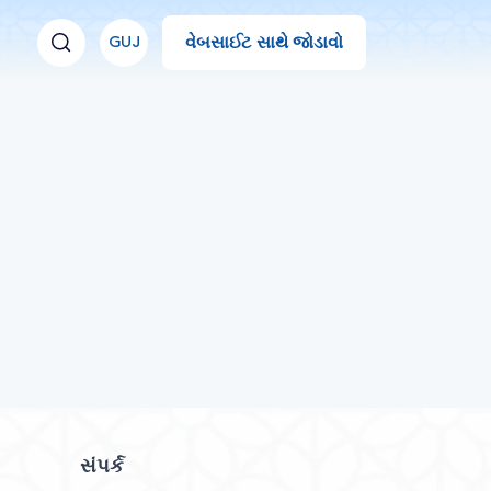
વેબસાઈટ સાથે જોડાવો
GUJ
સંપર્ક