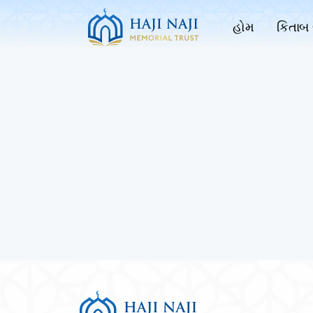
હોમ
કિતાબ 