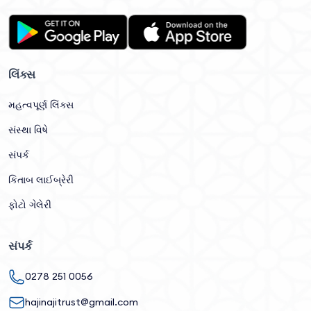
લિંક્સ
મહત્વપૂર્ણ લિંક્સ
સંસ્થા વિષે
સંપર્ક
કિતાબ લાઈબ્રેરી
ફોટો ગેલેરી
સંપર્ક
0278 251 0056
hajinajitrust@gmail.com