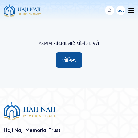
GUJ
આગળ વાંચવા માટે લોગીન કરો
લોગિન
Haji Naji Memorial Trust