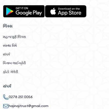
લિંક્સ
મહત્વપૂર્ણ લિંક્સ
સંસ્થા વિષે
સંપર્ક
કિતાબ લાઈબ્રેરી
ફોટો ગેલેરી
સંપર્ક
0278 251 0056
hajinajitrust@gmail.com