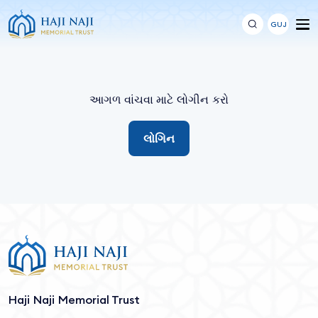
GUJ
આગળ વાંચવા માટે લોગીન કરો
લોગિન
Haji Naji Memorial Trust