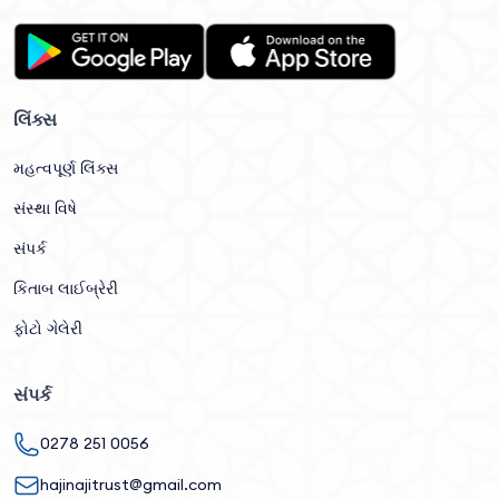
લિંક્સ
મહત્વપૂર્ણ લિંક્સ
સંસ્થા વિષે
સંપર્ક
કિતાબ લાઈબ્રેરી
ફોટો ગેલેરી
સંપર્ક
0278 251 0056
hajinajitrust@gmail.com