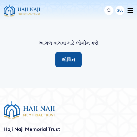
GUJ
આગળ વાંચવા માટે લોગીન કરો
લોગિન
Haji Naji Memorial Trust