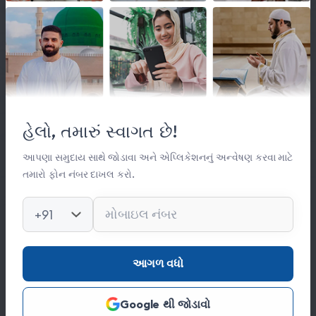
લિંક્સ
મહત્વપૂર્ણ લિંક્સ
હેલો, તમારું સ્વાગત છે!
સંસ્થા વિષે
સંપર્ક
આપણા સમુદાય સાથે જોડાવા અને એપ્લિકેશનનું અન્વેષણ કરવા માટે
તમારો ફોન નંબર દાખલ કરો.
કિતાબ લાઈબ્રેરી
ફોટો ગેલેરી
+91
સંપર્ક
આગળ વધો
0278 251 0056
Google થી જોડાવો
hajinajitrust@gmail.com