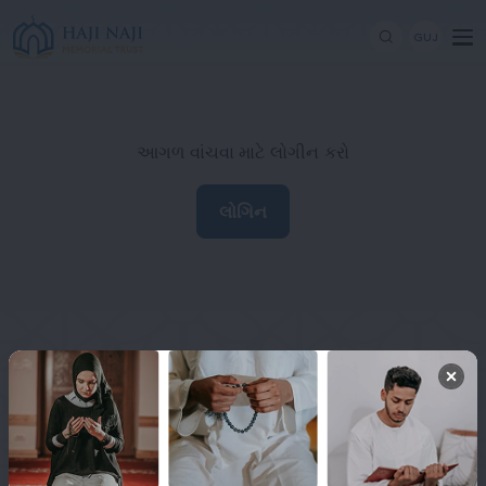
GUJ
આગળ વાંચવા માટે લોગીન કરો
લોગિન
Haji Naji Memorial Trust