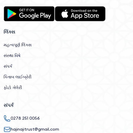
લિંક્સ
મહત્વપૂર્ણ લિંક્સ
સંસ્થા વિષે
સંપર્ક
કિતાબ લાઈબ્રેરી
ફોટો ગેલેરી
સંપર્ક
0278 251 0056
hajinajitrust@gmail.com