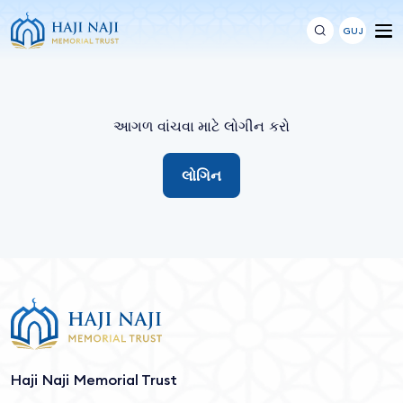
GUJ
આગળ વાંચવા માટે લોગીન કરો
લોગિન
Haji Naji Memorial Trust