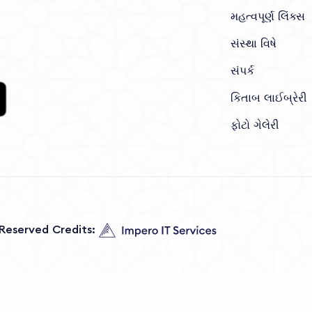
મહત્વપૂર્ણ લિંક્સ
સંસ્થા વિષે
સંપર્ક
કિતાબ લાઈબ્રેરી
ફોટો ગેલેરી
s Reserved Credits: