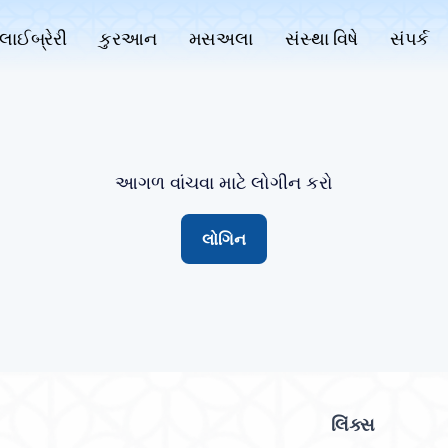
લાઈબ્રેરી
કુરઆન
મસઅલા
સંસ્થા વિષે
સંપર્ક
આગળ વાંચવા માટે લોગીન કરો
લોગિન
લિંક્સ