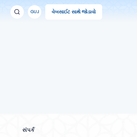
વેબસાઈટ સાથે જોડાવો
GUJ
સંપર્ક