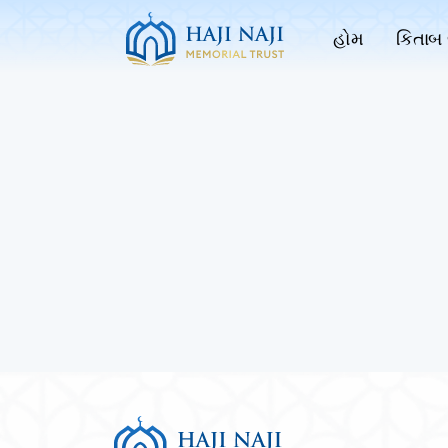
હોમ
કિતાબ 