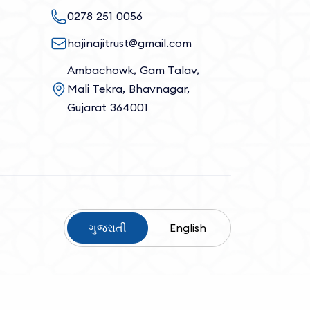
0278 251 0056
hajinajitrust@gmail.com
Ambachowk, Gam Talav,
Mali Tekra, Bhavnagar,
Gujarat 364001
ગુજરાતી
English