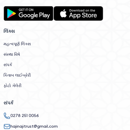
લિંક્સ
મહત્વપૂર્ણ લિંક્સ
સંસ્થા વિષે
સંપર્ક
કિતાબ લાઈબ્રેરી
ફોટો ગેલેરી
સંપર્ક
0278 251 0056
hajinajitrust@gmail.com