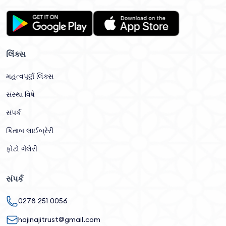
લિંક્સ
મહત્વપૂર્ણ લિંક્સ
સંસ્થા વિષે
સંપર્ક
કિતાબ લાઈબ્રેરી
ફોટો ગેલેરી
સંપર્ક
0278 251 0056
hajinajitrust@gmail.com