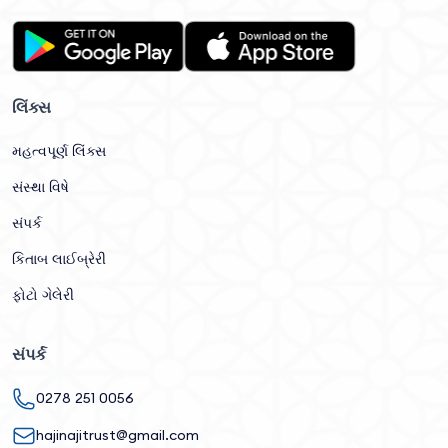
લિંક્સ
મહત્વપૂર્ણ લિંક્સ
સંસ્થા વિષે
સંપર્ક
કિતાબ લાઈબ્રેરી
ફોટો ગેલેરી
સંપર્ક
0278 251 0056
hajinajitrust@gmail.com