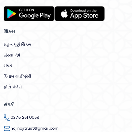
લિંક્સ
મહત્વપૂર્ણ લિંક્સ
સંસ્થા વિષે
સંપર્ક
કિતાબ લાઈબ્રેરી
ફોટો ગેલેરી
સંપર્ક
0278 251 0056
hajinajitrust@gmail.com