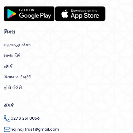
લિંક્સ
મહત્વપૂર્ણ લિંક્સ
સંસ્થા વિષે
સંપર્ક
કિતાબ લાઈબ્રેરી
ફોટો ગેલેરી
સંપર્ક
0278 251 0056
hajinajitrust@gmail.com