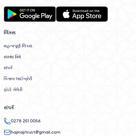
લિંક્સ
મહત્વપૂર્ણ લિંક્સ
સંસ્થા વિષે
સંપર્ક
કિતાબ લાઈબ્રેરી
ફોટો ગેલેરી
સંપર્ક
0278 251 0056
hajinajitrust@gmail.com