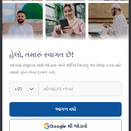
લિંક્સ
મહત્વપૂર્ણ લિંક્સ
હેલો, તમારું સ્વાગત છે!
સંસ્થા વિષે
સંપર્ક
આપણા સમુદાય સાથે જોડાવા અને એપ્લિકેશનનું અન્વેષણ કરવા માટે
તમારો ફોન નંબર દાખલ કરો.
કિતાબ લાઈબ્રેરી
ફોટો ગેલેરી
+91
સંપર્ક
આગળ વધો
0278 251 0056
Google થી જોડાવો
hajinajitrust@gmail.com