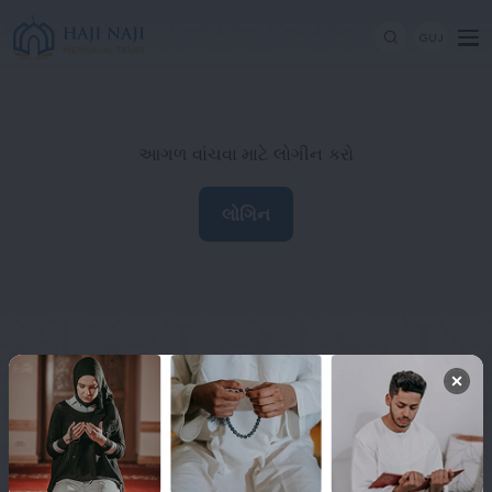
GUJ
આગળ વાંચવા માટે લોગીન કરો
લોગિન
Haji Naji Memorial Trust